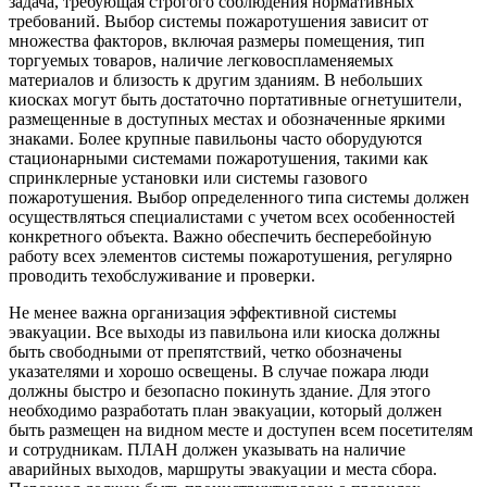
задача, требующая строгого соблюдения нормативных
требований. Выбор системы пожаротушения зависит от
множества факторов, включая размеры помещения, тип
торгуемых товаров, наличие легковоспламеняемых
материалов и близость к другим зданиям. В небольших
киосках могут быть достаточно портативные огнетушители,
размещенные в доступных местах и обозначенные яркими
знаками. Более крупные павильоны часто оборудуются
стационарными системами пожаротушения, такими как
спринклерные установки или системы газового
пожаротушения. Выбор определенного типа системы должен
осуществляться специалистами с учетом всех особенностей
конкретного объекта. Важно обеспечить бесперебойную
работу всех элементов системы пожаротушения, регулярно
проводить техобслуживание и проверки.
Не менее важна организация эффективной системы
эвакуации. Все выходы из павильона или киоска должны
быть свободными от препятствий, четко обозначены
указателями и хорошо освещены. В случае пожара люди
должны быстро и безопасно покинуть здание. Для этого
необходимо разработать план эвакуации, который должен
быть размещен на видном месте и доступен всем посетителям
и сотрудникам. ПЛАН должен указывать на наличие
аварийных выходов, маршруты эвакуации и места сбора.