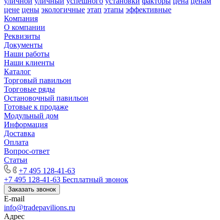
уличной
уличный
успешного
установки
факторы
цена
ценам
цене
цены
экологичные
этап
этапы
эффективные
Компания
О компании
Реквизиты
Документы
Наши работы
Наши клиенты
Каталог
Торговый павильон
Торговые ряды
Остановочный павильон
Готовые к продаже
Модульный дом
Информация
Доставка
Оплата
Вопрос-ответ
Статьи
+7 495 128-41-63
+7 495 128-41-63
Бесплатный звонок
Заказать звонок
E-mail
info@tradepavilions.ru
Адрес