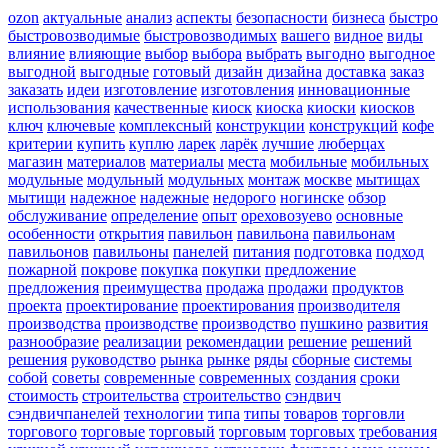
ozon
актуальные
анализ
аспекты
безопасности
бизнеса
быстро
быстровозводимые
быстровозводимых
вашего
видное
виды
влияние
влияющие
выбор
выбора
выбрать
выгодно
выгодное
выгодной
выгодные
готовый
дизайн
дизайна
доставка
заказ
заказать
идеи
изготовление
изготовления
инновационные
использования
качественные
киоск
киоска
киоски
киосков
ключ
ключевые
комплексный
конструкции
конструкций
кофе
критерии
купить
куплю
ларек
ларёк
лучшие
люберцах
магазин
материалов
материалы
места
мобильные
мобильных
модульные
модульный
модульных
монтаж
москве
мытищах
мытищи
надежное
надежные
недорого
ногинске
обзор
обслуживание
определение
опыт
ореховозуево
основные
особенности
открытия
павильон
павильона
павильонам
павильонов
павильоны
панелей
питания
подготовка
подход
пожарной
покрове
покупка
покупки
предложение
предложения
преимущества
продажа
продажи
продуктов
проекта
проектирование
проектирования
производителя
производства
производстве
производство
пушкино
развития
разнообразие
реализации
рекомендации
решение
решений
решения
руководство
рынка
рынке
ряды
сборные
системы
собой
советы
современные
современных
создания
сроки
стоимость
строительства
строительство
сэндвич
сэндвичпанелей
технологии
типа
типы
товаров
торговли
торгового
торговые
торговый
торговым
торговых
требования