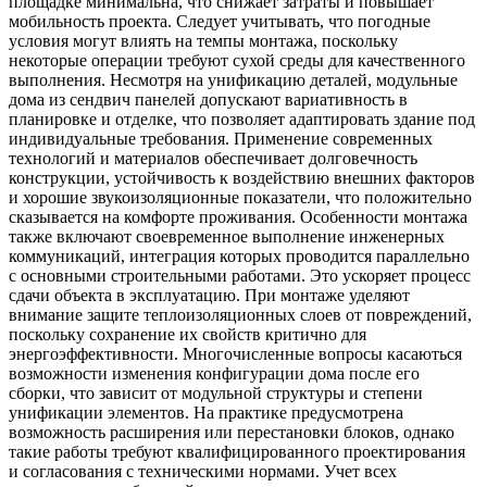
площадке минимальна, что снижает затраты и повышает
мобильность проекта. Следует учитывать, что погодные
условия могут влиять на темпы монтажа, поскольку
некоторые операции требуют сухой среды для качественного
выполнения. Несмотря на унификацию деталей, модульные
дома из сендвич панелей допускают вариативность в
планировке и отделке, что позволяет адаптировать здание под
индивидуальные требования. Применение современных
технологий и материалов обеспечивает долговечность
конструкции, устойчивость к воздействию внешних факторов
и хорошие звукоизоляционные показатели, что положительно
сказывается на комфорте проживания. Особенности монтажа
также включают своевременное выполнение инженерных
коммуникаций, интеграция которых проводится параллельно
с основными строительными работами. Это ускоряет процесс
сдачи объекта в эксплуатацию. При монтаже уделяют
внимание защите теплоизоляционных слоев от повреждений,
поскольку сохранение их свойств критично для
энергоэффективности. Многочисленные вопросы касаються
возможности изменения конфигурации дома после его
сборки, что зависит от модульной структуры и степени
унификации элементов. На практике предусмотрена
возможность расширения или перестановки блоков, однако
такие работы требуют квалифицированного проектирования
и согласования с техническими нормами. Учет всех